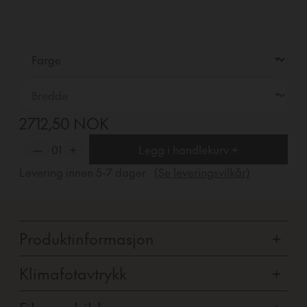
2712,50 NOK
—
01
+
Legg i handlekurv +
Levering innen
5-7
dager
(Se leveringsvilkår)
Produktinformasjon
+
Klimafotavtrykk
+