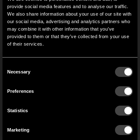
provide social media features and to analyse our traffic.
We also share information about your use of our site with
1
av
5
our social media, advertising and analytics partners who
may combine it with other information that you’ve
Hi!
provided to them or that they’ve collected from your use
of their services.
It looks like you are situated in
United States
. Which
site do you want to continue to?
Austria
Denmark
Consent
Welcome to the hallway
Necessary
Selection
Our newsletter brings you a welcoming blend of new products, hallway
Finland
France
inspiration, and the occasional behind-the-scenes from us in Anderstorp.
Preferences
Germany
Italy
SIGN UP
Statistics
NO THANKS
Netherlands
Norway
By signing up, you agree to receive email marketing.
Marketing
Sweden
United States