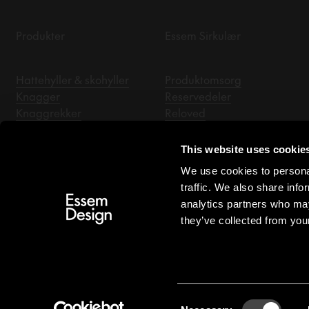
Produkter
Essem Sirkulær
Hattehyller & skohyller
Produktomsorg
Knagger
Reservedeler
Knaggrekker
Reloved
Klesstativ
Essem Arkivet
Speil til gangen
This website uses cookie
Sittebenk
We use cookies to personal
Hengere
traffic. We also share info
Tilbehør
analytics partners who may
they’ve collected from your
NO/NOK
Consent