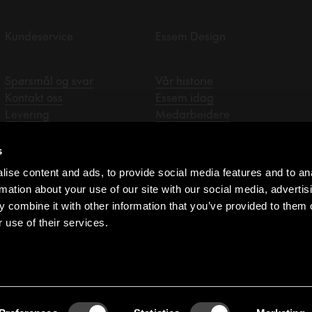
Kundeservice
Essem Design
Spørsmål og svar
Vår historie
Kontakt oss
Essem idag
Levering
Medarbeidere
Retur og reklamasjon
Designer
Personvernerklæring
Salgsrepresentanter
s
Monteringsanvisning
ise content and ads, to provide social media features and to an
Forhandlere
rmation about your use of our site with our social media, advertis
Kjøpsvilkår
 combine it with other information that you’ve provided to them o
Varsler
 use of their services.