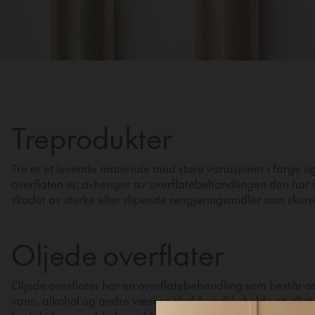
Treprodukter
Tre er et levende materiale med store variasjoner i farge og
overflaten er, avhenger av overflatebehandlingen den har få
skadet av sterke eller slipende rengjøringsmidler som skurep
Oljede overflater
Oljede overflater har en overflatebehandling som består av 
vann, alkohol og andre væsker. Ved å vedlikeholde en oljet 