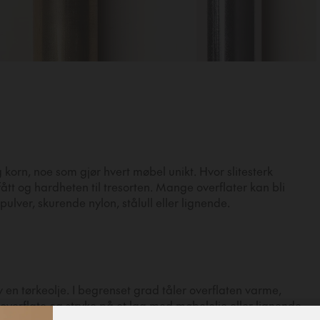
 korn, noe som gjør hvert møbel unikt. Hvor slitesterk
tt og hardheten til tresorten. Mange overflater kan bli
ulver, skurende nylon, stålull eller lignende.
en tørkeolje. I begrenset grad tåler overflaten varme,
overflate og stryke på et lag med møbelolje eller lignende