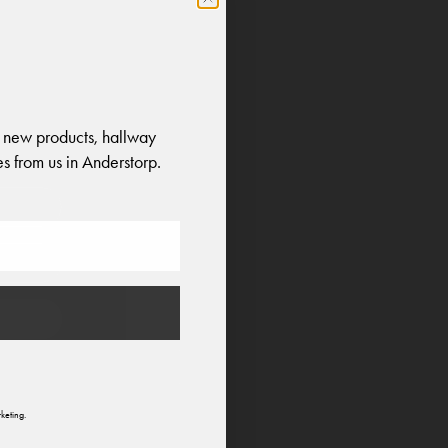
 new products, hallway
o
s from us in Anderstorp.
n
keting.