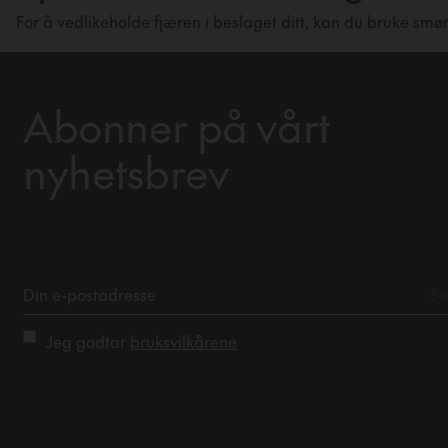
For å vedlikeholde fjæren i beslaget ditt, kan du bruke smør
Abonner på vårt
nyhetsbrev
Jeg godtar
bruksvilkårene