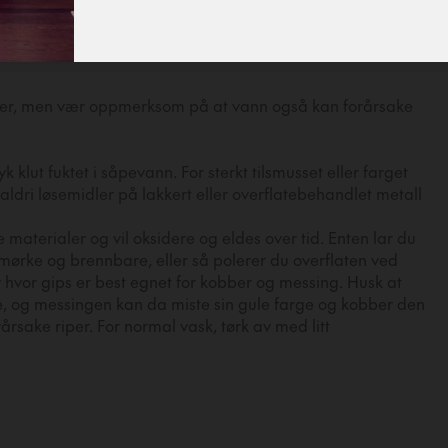
er, men vær oppmerksom på at vann også kan forårsake
klut fuktet i såpevann. For sterkt tilsmusset eller farget
uk aldri løsemidler på lakkert eller overflatebehandlet metall
aterialer og vil oksidere og eldes over tid. Enten lar du
mørke og brennbare, eller så polerer du overflaten ved
 hvor gips er best egnet for kobber og messing. Husk at
de, og messingen kan da miste sin gule farge og kobber den
årsake riper. For normal vask, tørk av med litt