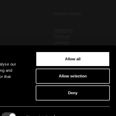
Sosiale medier
Instagram
Pinterest
Linkedin
Facebook
Tiktok
Allow all
alyse our
ing and
Allow selection
r that
Deny
Innstillinger for informasjonskapsler