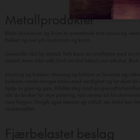
Metallprodukter
Både aluminium og krom er avstøtende mot smuss og væsk
flekker og rust på aluminium og krom.
Generelle råd for metall: Tørk bare av overflaten med en myk 
metall, krom eller stål, bruk en klut fuktet i ren alkohol. Br
Messing og kobber: Messing og kobber er levende og vakre m
hylleens runde stenger eldes med verdighet og lar dem bli 
hjelp av gips og gips. Rådfør deg med en spesialforhandler
når du bruker for mye polering, kan rørene bli for skinnen
rosa fargen. Unngå også børster og stålull, da dette kan for
vaskemiddel.
Fjærbelastet beslag