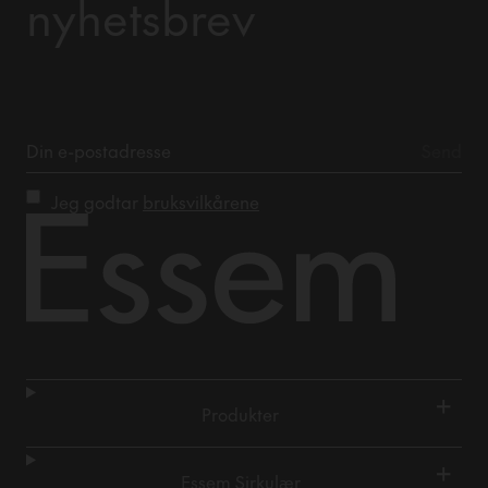
nyhetsbrev
Jeg godtar
bruksvilkårene
+
Produkter
+
Essem Sirkulær