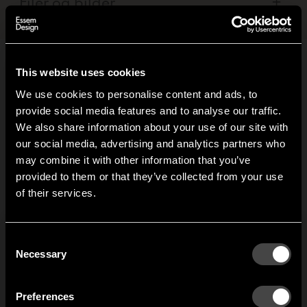
Filer og bilder
+
This website uses cookies
Relaterte produkter
We use cookies to personalise content and ads, to
provide social media features and to analyse our traffic.
We also share information about your use of our site with
Nostalgi
Settskruer
our social media, advertising and analytics partners who
knaggrekke
may combine it with other information that you’ve
Settskruer M5 for å feste
Hi!
påbyggingsdel
provided to them or that they’ve collected from your use
rundstaver i konsollen og
of their services.
for å feste kroken til
It looks like you are situated in
United States
. Which
Nostalgi knaggrekke har
rundstaven. Passer til
site do you want to continue to?
sin opprinnelse i vår
konsoller og ankerkroker
klassiske hattehylle
Austria
Denmark
for Nostalgi hat/- och
Consent
Nostalgi, designet av
Welcome to the hallway
skohylle, Nostalgi 291
Necessary
Selection
Gunnar Bolin. Konsollene
hattehylle og Nostalgi
Our newsletter brings you a welcoming blend of new products, hallway
Finland
France
produseres av
inspiration, and the occasional behind-the-scenes from us in Anderstorp.
knaggrekke. Du kan
gjenvunnet aluminium
Preferences
også bruke dem til