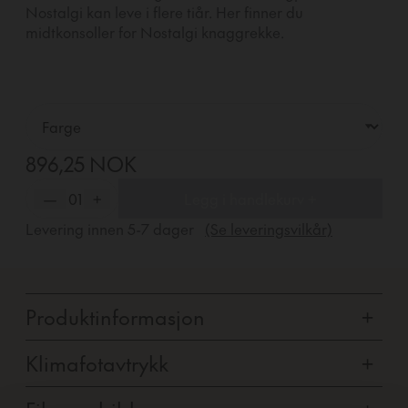
Nostalgi kan leve i flere tiår. Her finner du
midtkonsoller for Nostalgi knaggrekke.
896,25 NOK
—
01
+
Legg i handlekurv +
Levering innen
5-7
dager
(Se leveringsvilkår)
Produktinformasjon
+
Klimafotavtrykk
+