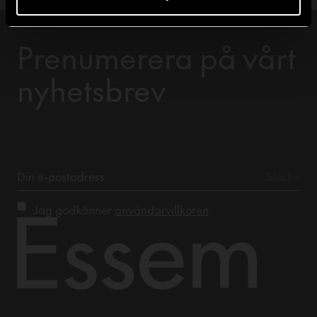
Prenumerera på vårt
nyhetsbrev
Jag godkänner
användarvillkoren