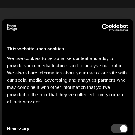
This website uses cookies
Nostalgi bänk
We use cookies to personalise content and ads, to
provide social media features and to analyse our traffic.
Från 7 200,00 SEK
We also share information about your use of our site with
our social media, advertising and analytics partners who
3-pack Nostalgi galge
may combine it with other information that you’ve
Hi!
provided to them or that they’ve collected from your use
Från 650,00 SEK
of their services.
It looks like you are situated in
United States
. Which
site do you want to continue to?
Nostalgi bänk påbyggnad
Austria
Denmark
Consent
Welcome to the hallway
Necessary
Från 5 120,00 SEK
Selection
Our newsletter brings you a welcoming blend of new products, hallway