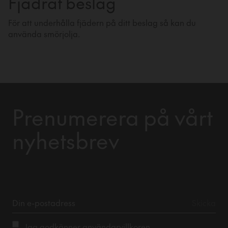
Fjädrat beslag
För att underhålla fjädern på ditt beslag så kan du
använda smörjolja.
Prenumerera på vårt
nyhetsbrev
Jag godkänner
användarvillkoren