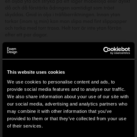
en oljad yta och stryka på ett lager möbelolja eller dylikt
då och då förstärks ådringen samtidigt som träet
skyddas. Gnid in olja i träfiberriktningen. Innan ytan
torkar (inom 15 min) kan man slipa med fint slippapper
och torka med torr trasa. Helt torr är inte ytan förrän
efter ett par dagar.
Du bör dammtorka den oljade ytan ofta och vid behov
tvätta med mild såplösning på en trasa. Var noga med
att torka torrt efteråt. Fläckar av kaffe, te, rödvin etc.
måste torkas bort direkt för att inte tränga in träet.
This website uses cookies
Använd:
Möbelolja, lacknafta och rengöringsduk.
We use cookies to personalise content and ads, to
Diskmedellösning (1 tsk handdiskmedel utan ammoniak
provide social media features and to analyse our traffic.
+ 1 l ljummet vatten). Slippapper (240 eller 320).
We also share information about your use of our site with
our social media, advertising and analytics partners who
may combine it with other information that you’ve
Lackerade och målade ytor
Hi!
provided to them or that they’ve collected from your use
of their services.
It looks like you are situated in
United States
. Which
Klarlackerad trä är behandlat med en genomsynlig lack.
site do you want to continue to?