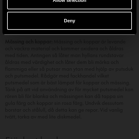
Allmänna råd för metall:
Torka bara av ytan med en
Allow selection
mjuk trasa som är fuktad i såpvatten. För hårt smutsad
eller fläckad metall, krom eller stål, använd en trasa
fuktad i ren alkohol. Använd aldrig lösningsmedel på
Deny
lackerad eller ytbehandlad metall.
Mässing och koppar:
Mässing och koppar är levande
och vackra material och kommer oxidera och åldras
med tiden. Antingen så låter man hyllans rundstavar
åldras med värdighet och låter dem bli mörka och
flammiga eller så putsar man ytan med hjälp av putsduk
och putsmedel. Rådgör med fackhandel vilket
putsmedel som är bäst lämpat för koppar och mässing.
Tänk på att vid användning av för mycket putsmedel kan
rören bli för blanka och mässingen kan då tappa sin
gula färg och koppar sin rosa färg. Undvik dessutom
borstar och stålull, då detta kan ge repor. Vid vanlig
tvätt, torka av med lite diskmedel.