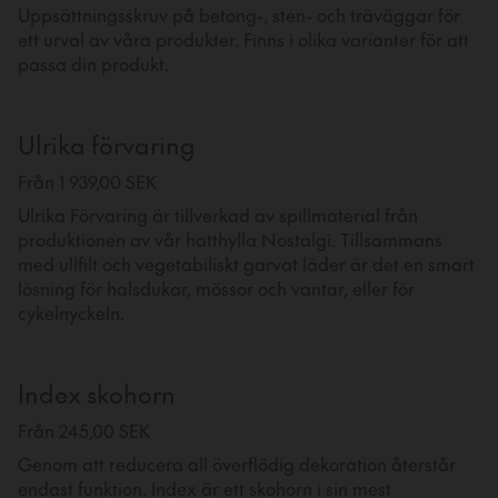
Uppsättningsskruv på betong-, sten- och träväggar för
ett urval av våra produkter. Finns i olika varianter för att
passa din produkt.
Ulrika förvaring
Från 1 939,00 SEK
Ulrika Förvaring är tillverkad av spillmaterial från
produktionen av vår hatthylla Nostalgi. Tillsammans
med ullfilt och vegetabiliskt garvat läder är det en smart
lösning för halsdukar, mössor och vantar, eller för
cykelnyckeln.
Index skohorn
Från 245,00 SEK
Genom att reducera all överflödig dekoration återstår
endast funktion. Index är ett skohorn i sin mest