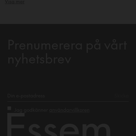
Visa mer
att göra din entré både snygg och funktionell.
Prenumerera på vårt
nyhetsbrev
Jag godkänner
användarvillkoren