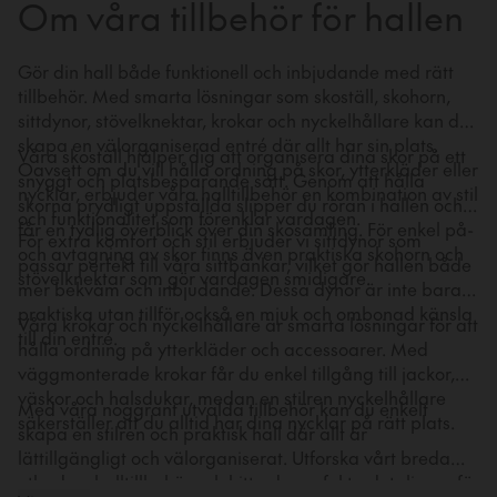
Om våra tillbehör för hallen
Gör din hall både funktionell och inbjudande med rätt
tillbehör. Med smarta lösningar som skoställ, skohorn,
sittdynor, stövelknektar, krokar och nyckelhållare kan du
skapa en välorganiserad entré där allt har sin plats.
Våra skoställ hjälper dig att organisera dina skor på ett
Oavsett om du vill hålla ordning på skor, ytterkläder eller
snyggt och platsbesparande sätt. Genom att hålla
nycklar, erbjuder våra halltillbehör en kombination av stil
skorna prydligt uppställda slipper du röran i hallen och
och funktionalitet som förenklar vardagen.
får en tydlig överblick över din skosamling. För enkel på-
För extra komfort och stil erbjuder vi sittdynor som
och avtagning av skor finns även praktiska skohorn och
passar perfekt till våra sittbänkar, vilket gör hallen både
stövelknektar som gör vardagen smidigare.
mer bekväm och inbjudande. Dessa dynor är inte bara
praktiska utan tillför också en mjuk och ombonad känsla
Våra krokar och nyckelhållare är smarta lösningar för att
till din entré.
hålla ordning på ytterkläder och accessoarer. Med
väggmonterade krokar får du enkel tillgång till jackor,
väskor och halsdukar, medan en stilren nyckelhållare
Med våra noggrant utvalda tillbehör kan du enkelt
säkerställer att du alltid har dina nycklar på rätt plats.
skapa en stilren och praktisk hall där allt är
lättillgängligt och välorganiserat. Utforska vårt breda
utbud av halltillbehör och hitta de perfekta detaljerna för