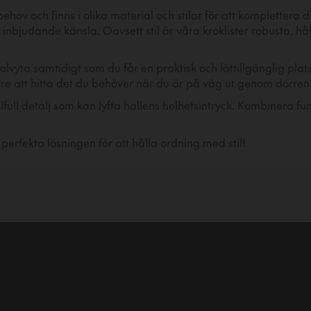
 behov och finns i olika material och stilar för att kompletter
ch inbjudande känsla. Oavsett stil är våra kroklister robusta,
olvyta samtidigt som du får en praktisk och lättillgänglig pla
tare att hitta det du behöver när du är på väg ut genom dörren
tilfull detalj som kan lyfta hallens helhetsintryck. Kombinera 
 perfekta lösningen för att hålla ordning med stil!