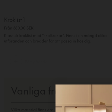
Kroklist 1
Från 380,00 SEK
Klassisk kroklist med "skolkrokar". Finns i en mängd olika
utföranden och bredder för att passa in hos dig.
Föregående
Vanliga frågor om krokl
Vilka material finns era kroklister i?