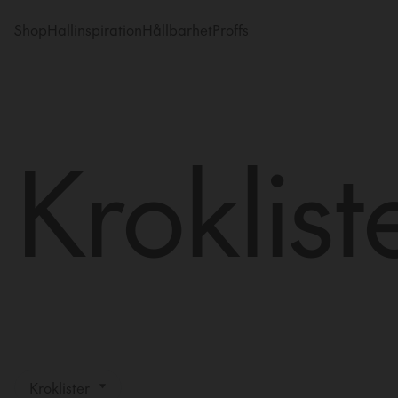
Shop
Hallinspiration
Hållbarhet
Proffs
Kroklist
Kroklister