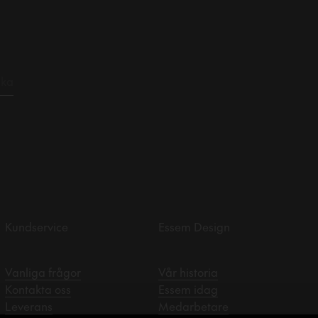
Kundservice
Essem Design
Vanliga frågor
Vår historia
Kontakta oss
Essem idag
Leverans
Medarbetare