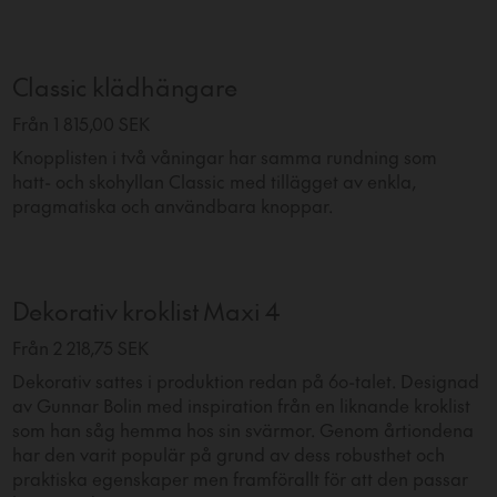
Classic klädhängare
Från 1 815,00 SEK
Knopplisten i två våningar har samma rundning som
hatt- och skohyllan Classic med tillägget av enkla,
pragmatiska och användbara knoppar.
Dekorativ kroklist Maxi 4
Från 2 218,75 SEK
Dekorativ sattes i produktion redan på 60-talet. Designad
av Gunnar Bolin med inspiration från en liknande kroklist
som han såg hemma hos sin svärmor. Genom årtiondena
har den varit populär på grund av dess robusthet och
praktiska egenskaper men framförallt för att den passar