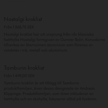
Nostalgi kroklist
Från 1 568,75 SEK
Nostalgi kroklist har sitt ursprung från vår klassiska
hatthylla Nostalgi formgiven av Gunnar Bolin. Konsolerna
tillverkas av återvunnen aluminium som förenas av
rundstav i trä, metall och aluminium.
Tamburin kroklist
Från 1 495,00 SEK
Tamburin kroklist är ett tillägg till Tamburin
produktfamiljen, även dessa designade av Andreas
Klippinge. Produktfamiljen, som även inkluderar en
hatthylla och en skohylla, fokuserar alltid på funktion.