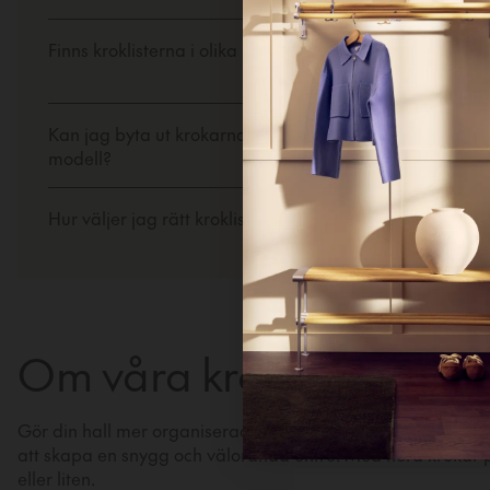
Hi!
Finns kroklisterna i olika längder?
It looks 
continue
Kan jag byta ut krokarna på en kroklist mot en annan
modell?
Hur väljer jag rätt kroklist för min hall?
Ne
Un
Om våra kroklister
Gör din hall mer organiserad och inbjudande med praktiska oc
att skapa en snygg och välordnad entré. Med flera krokar på
eller liten.