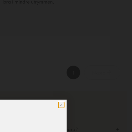
bra i mindre utrymmen.
1
Nästa
Hur mycket vikt kan en kroklist bära?
+