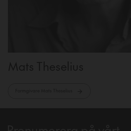
Mats Theselius
Formgivare Mats Theselius
Prenumerera på vårt