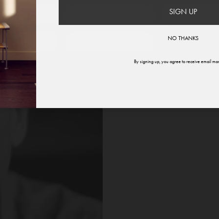
SIGN UP
therlands
Norway
Swede
NO THANKS
ited States
Global
By signing up, you agree to receive email mar