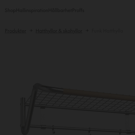
Shop
Hallinspiration
Hållbarhet
Proffs
Produkter
Hatthyllor & skohyllor
Funk Hatthylla