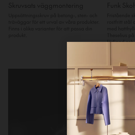
Skruvsats väggmontering
Funk Sko
Uppsättningsskruv på betong-, sten- och
Fristående s
träväggar för ett urval av våra produkter.
rostfritt stå
Finns i olika varianter för att passa din
med hatthyl
produkt.
Theselius på
förfinad och 
Hi!
It looks 
continue