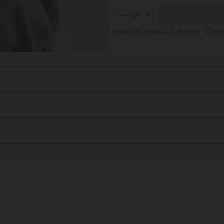
—
01
+
Leverans inom
2-5
dagar
(Se l