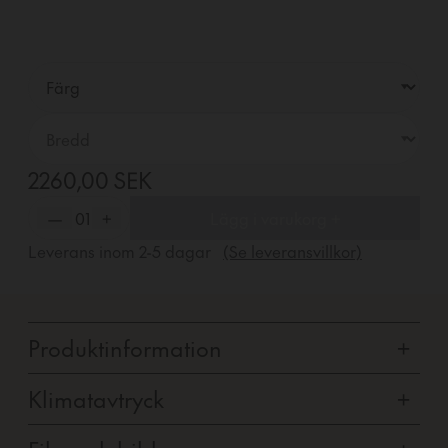
2260,00 SEK
—
01
+
Lägg i varukorg +
Leverans inom
2-5
dagar
(Se leveransvillkor)
Produktinformation
+
Klimatavtryck
+