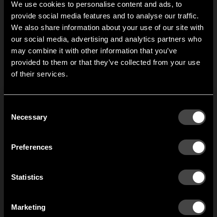
We use cookies to personalise content and ads, to
1
av
5
provide social media features and to analyse our traffic.
We also share information about your use of our site with
our social media, advertising and analytics partners who
may combine it with other information that you’ve
Hi!
provided to them or that they’ve collected from your use
of their services.
It looks like you are situated in
United States
. Which
site do you want to continue to?
Austria
Denmark
Consent
Welcome to the hallway
Necessary
Selection
Our newsletter brings you a welcoming blend of new products, hallway
Finland
France
inspiration, and the occasional behind-the-scenes from us in Anderstorp.
Preferences
Germany
Italy
SIGN UP
Statistics
NO THANKS
Netherlands
Norway
By signing up, you agree to receive email marketing.
Marketing
Sweden
United States