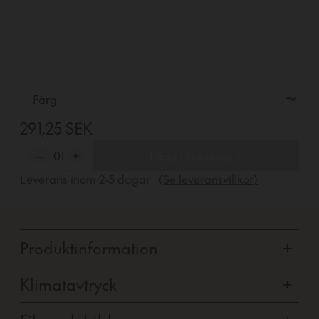
291,25 SEK
—
01
+
Lägg i varukorg +
Leverans inom
2-5
dagar
(Se leveransvillkor)
Produktinformation
+
Klimatavtryck
+