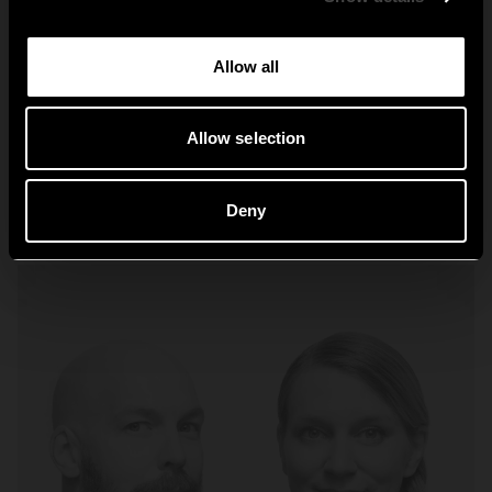
Classicfamiljen
Allow all
Allow selection
Utforska Classic
Deny