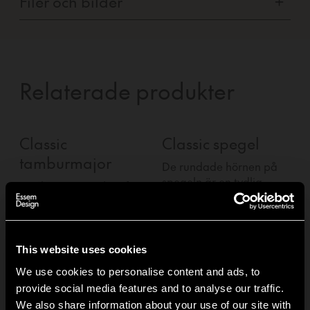
Filer och bilder
+
Relaterade produkter
Classic
Classic spegel
tamburmajor
De rundade hörnen på
spegeln är en tydlig
Tamburmajoren består
blinkning till den
e
av två stycken böjda
ursprungliga Classic-
metallrör och är
hyllan.
d
sammanfogade genom
att använda knopparna
This website uses cookies
som bultar.
We use cookies to personalise content and ads, to
provide social media features and to analyse our traffic.
1
av
3
We also share information about your use of our site with