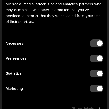
our social media, advertising and analytics partners who
may combine it with other information that you’ve
Hi!
provided to them or that they’ve collected from your use
of their services.
It looks like you are situated in
United States
. Which
site do you want to continue to?
Austria
Denmark
Consent
Welcome to the hallway
Necessary
Selection
Our newsletter brings you a welcoming blend of new products, hallway
Finland
France
inspiration, and the occasional behind-the-scenes from us in Anderstorp.
Preferences
Germany
Italy
SIGN UP
Statistics
NO THANKS
Netherlands
Norway
By signing up, you agree to receive email marketing.
Marketing
Sweden
United States
Global
Show details