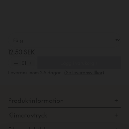
12,50 SEK
—
01
+
Lägg i varukorg +
Leverans inom
2-5
dagar
(Se leveransvillkor)
Produktinformation
+
Klimatavtryck
+