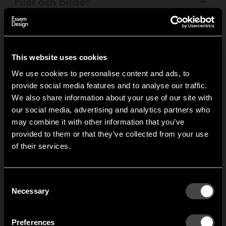
Filer och bilder
+
This website uses cookies
Relaterade produkter
We use cookies to personalise content and ads, to
provide social media features and to analyse our traffic.
We also share information about your use of our site with
Classic hattkonsol
Classic hattkonsol
our social media, advertising and analytics partners who
dubbel höger
dubbel vänster
may combine it with other information that you’ve
Hi!
provided to them or that they’ve collected from your use
På Essem Design tror vi
På Essem Design tror vi
P
att det bästa sättet att ta
att det bästa sättet att ta
a
of their services.
It looks like you are situated in
United States
. Which
hand om vår miljö är att
hand om vår miljö är att
h
site do you want to continue to?
skapa produkter som är
skapa produkter som är
s
Austria
Denmark
formgivna och
formgivna och
Consent
Welcome to the hallway
producerade för att hålla
producerade för att hålla
p
Necessary
Selection
över lång tid därför har
över lång tid därför har
ö
Our newsletter brings you a welcoming blend of new products, hallway
Finland
France
inspiration, and the occasional behind-the-scenes from us in Anderstorp.
vi tagit fram tillbehör och
vi tagit fram tillbehör och
v
Preferences
reservdelar som gör att
reservdelar som gör att
r