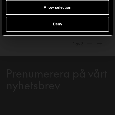
populär på grund av
Allow selection
dess robusthet och
praktiska egenskaper
men framförallt för att
Deny
den passar bra i mindre
utrymmen.
1
av
3
Prenumerera på vårt
nyhetsbrev