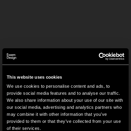
87,50 SEK
—
01
+
Lägg i varukorg +
Leverans inom
2-5
dagar
(Se leveransvillkor)
This website uses cookies
We use cookies to personalise content and ads, to
provide social media features and to analyse our traffic.
Produktinformation
+
We also share information about your use of our site with
our social media, advertising and analytics partners who
may combine it with other information that you’ve
Klimatavtryck
+
Hi!
provided to them or that they’ve collected from your use
of their services.