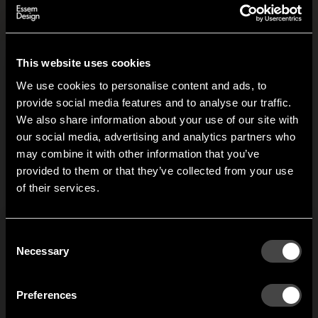
Filer och bilder
+
This website uses cookies
Relaterade produkter
We use cookies to personalise content and ads, to
provide social media features and to analyse our traffic.
We also share information about your use of our site with
our social media, advertising and analytics partners who
Stoppskruv
may combine it with other information that you’ve
Hi!
Stoppskruvar M5 för att
provided to them or that they’ve collected from your use
fästa rundstavar i
of their services.
It looks like you are situated in
United States
. Which
konsolen och för att fästa
site do you want to continue to?
kroken i rundstaven.
Passar till konsoler och
Austria
Denmark
Consent
ankarkrokar till Nostalgi
Welcome to the hallway
Necessary
Selection
hatt- skohylla, Nostalgi
Our newsletter brings you a welcoming blend of new products, hallway
Finland
France
inspiration, and the occasional behind-the-scenes from us in Anderstorp.
291 hatthylla samt
Nostalgi kroklist. Du kan
Preferences
också använda dem till
Germany
Italy