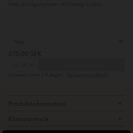
hittar du högerkonsoler till Nostalgi kroklist.
675,00 SEK
—
01
+
Lägg i varukorg +
Leverans inom
2-5
dagar
(Se leveransvillkor)
Produktinformation
+
Klimatavtryck
+