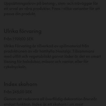
Uppsättningsskruv på betong-, sten- och träväggar för
ett urval av våra produkter. Finns i olika varianter för att
passa din produkt.
Ulrika förvaring
Från 1 939,00 SEK
Ulrika Förvaring är tillverkad av spillmaterial från
produktionen av vår hatthylla Nostalgi. Tillsammans
med ullfilt och vegetabiliskt garvat läder är det en smart
lösning för halsdukar, mössor och vantar, eller för
cykelnyckeln.
Index skohorn
Från 245,00 SEK
Genom att reducera all överflödig dekoration återstår
endast funktion. Index är ett skohorn i sin mest