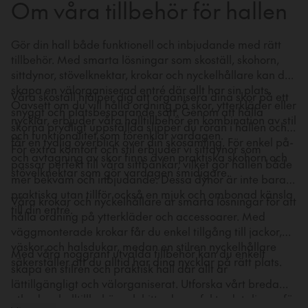
Om våra tillbehör för hallen
Gör din hall både funktionell och inbjudande med rätt
tillbehör. Med smarta lösningar som skoställ, skohorn,
sittdynor, stövelknektar, krokar och nyckelhållare kan du
skapa en välorganiserad entré där allt har sin plats.
Våra skoställ hjälper dig att organisera dina skor på ett
Oavsett om du vill hålla ordning på skor, ytterkläder eller
snyggt och platsbesparande sätt. Genom att hålla
nycklar, erbjuder våra halltillbehör en kombination av stil
skorna prydligt uppställda slipper du röran i hallen och
och funktionalitet som förenklar vardagen.
får en tydlig överblick över din skosamling. För enkel på-
För extra komfort och stil erbjuder vi sittdynor som
och avtagning av skor finns även praktiska skohorn och
passar perfekt till våra sittbänkar, vilket gör hallen både
stövelknektar som gör vardagen smidigare.
mer bekväm och inbjudande. Dessa dynor är inte bara
praktiska utan tillför också en mjuk och ombonad känsla
Våra krokar och nyckelhållare är smarta lösningar för att
till din entré.
hålla ordning på ytterkläder och accessoarer. Med
väggmonterade krokar får du enkel tillgång till jackor,
väskor och halsdukar, medan en stilren nyckelhållare
Med våra noggrant utvalda tillbehör kan du enkelt
säkerställer att du alltid har dina nycklar på rätt plats.
skapa en stilren och praktisk hall där allt är
lättillgängligt och välorganiserat. Utforska vårt breda
utbud av halltillbehör och hitta de perfekta detaljerna för