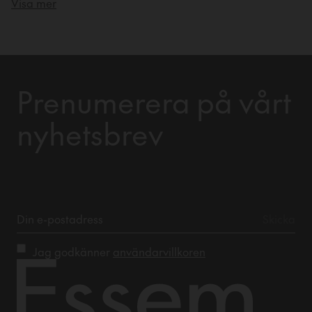
Visa mer
att göra din entré både snygg och funktionell.
Prenumerera på vårt
nyhetsbrev
Jag godkänner
användarvillkoren