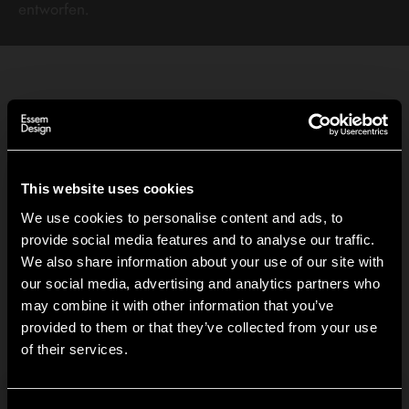
entworfen.
Point Schlüsselhalter
This website uses cookies
We use cookies to personalise content and ads, to
Ab 55,93 EUR
provide social media features and to analyse our traffic.
We also share information about your use of our site with
Point Einzelhaken
our social media, advertising and analytics partners who
may combine it with other information that you’ve
Ab 22,61 EUR
Hi!
provided to them or that they’ve collected from your use
of their services.
It looks like you are situated in
United States
. Which
site do you want to continue to?
Point Doppelhaken