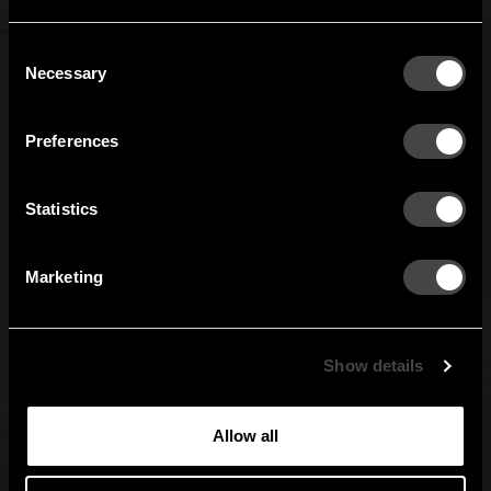
site do you want to continue to?
Austria
Denmark
Consent
Welcome to the hallway
Necessary
Selection
Our newsletter brings you a welcoming blend of new products, hallway
Finland
France
inspiration, and the occasional behind-the-scenes from us in Anderstorp.
Preferences
Germany
Italy
SIGN UP
Statistics
NO THANKS
Netherlands
Norway
By signing up, you agree to receive email marketing.
Marketing
Sweden
United States
Global
Show details
Allow all