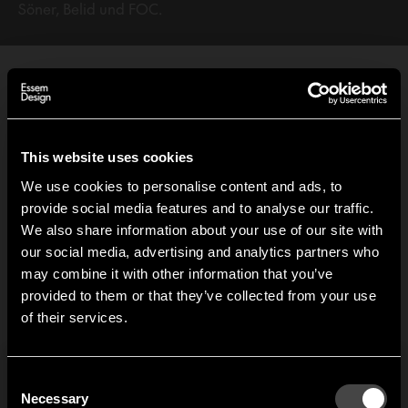
Söner, Belid und FOC.
This website uses cookies
Nostalgi Bank
We use cookies to personalise content and ads, to
provide social media features and to analyse our traffic.
Ab 762,00 EUR
We also share information about your use of our site with
our social media, advertising and analytics partners who
may combine it with other information that you’ve
3er-pack Nostalgi Kleiderbügel
Hi!
provided to them or that they’ve collected from your use
Ab 67,83 EUR
of their services.
It looks like you are situated in
United States
. Which
site do you want to continue to?
Austria
Denmark
Nostalgi Bank Anbauteil
Consent
Welcome to the hallway
Necessary
Selection