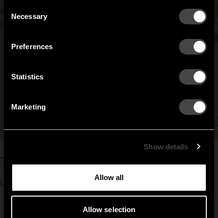
Austria
Denmark
Consent
Welcome to the hallway
Necessary
Selection
Our newsletter brings you a welcoming blend of new products, hallway
Finland
France
inspiration, and the occasional behind-the-scenes from us in Anderstorp.
Preferences
Germany
Italy
SIGN UP
Statistics
NO THANKS
Netherlands
Norway
By signing up, you agree to receive email marketing.
Marketing
Sweden
United States
Global
Show details
Titti Runesson
Allow all
Lager
Allow selection