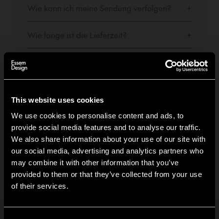
Wie kann ich meine Sendung verfolgen?
+
Wie lange ist die Lieferzeit?
+
Was mache ich, wenn mein Artikel einen
+
Transportschaden hat?
Was kostet der Versand?
+
This website uses cookies
We use cookies to personalise content and ads, to
provide social media features and to analyse our traffic.
We also share information about your use of our site with
our social media, advertising and analytics partners who
Rücksendung
may combine it with other information that you’ve
Hi!
provided to them or that they’ve collected from your use
of their services.
Wie kann ich ein Produkt zurücksenden?
+
It looks like you are situated in
United States
. Which
site do you want to continue to?
Wie lange gilt das Rückgaberecht?
Austria
Denmark
+