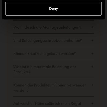
montiert?
Deny
Gibt es eine Pflegeanleitung?
+
Wo finde ich die Montageanleitungen?
+
Sind Befestigungsschrauben enthalten?
+
Können Ersatzteile gekauft werden?
+
Was ist die maximale Belastung der
+
Produkte?
Können die Produkte im Freien verwendet
+
werden?
Auf welcher Höhe sollte ich mein Regal
+