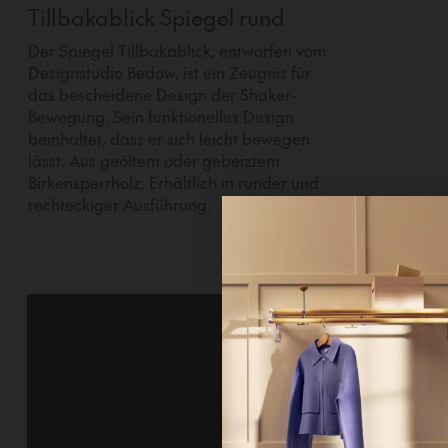
Tillbakablick Spiegel rund
Der Spiegel Tillbakablick, entworfen vom
Designstudio Bedow, ist ein Zeugnis für
das bescheidene Design der Shaker-
Bewegung. Sein funktionelles Design
beinhaltet, dass er sich leicht bewegen
lässt. Aus geöltem oder gebeiztem
Birkensperrholz. Erhältlich in runder und
rechteckiger Ausführung.
Hi!
It looks 
continue