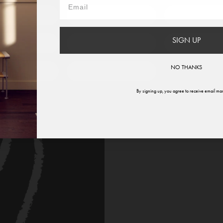
France
Germany
Italy
SIGN UP
therlands
Norway
Swede
NO THANKS
ited States
Global
By signing up, you agree to receive email mar