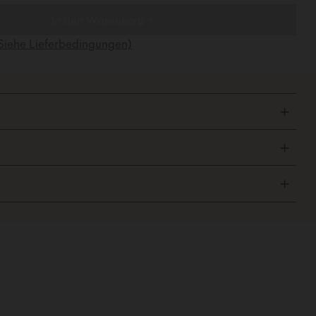
In den Warenkorb +
Siehe Lieferbedingungen)
+
+
+