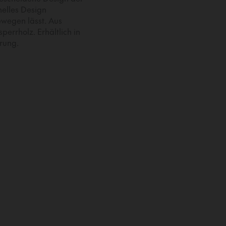
elles Design
bewegen lässt. Aus
errholz. Erhältlich in
rung.