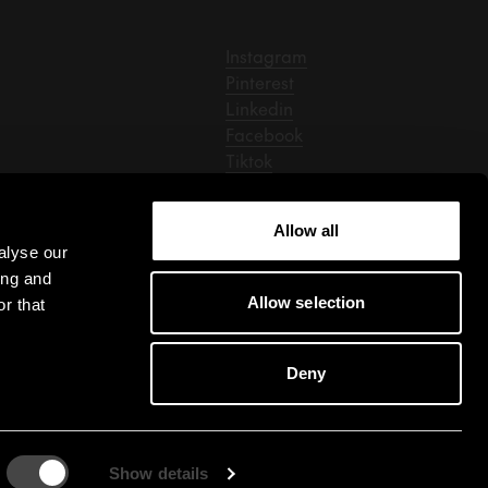
Instagram
Pinterest
Linkedin
Facebook
Tiktok
Allow all
alyse our
ing and
Allow selection
r that
Deny
Cookie-Einstellungen
Show details