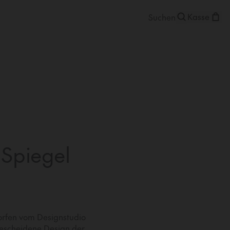
Kasse
 Spiegel
worfen vom Designstudio
 bescheidene Design der