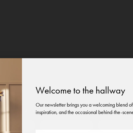
Welcome to the hallway
Our newsletter brings you a welcoming blend of
like you are situated in
United States
. Which site do you want t
inspiration, and the occasional behind-the-scene
 to?
Austria
Denmark
Finland