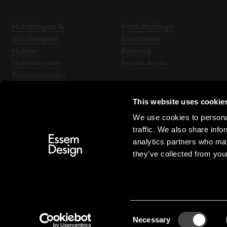
Hutablagen &
Produktpflege
Schuhregale
Ersatzteile
Haken
Reloved
Hakenleisten
Essem Archiv
Kleiderständer
Flurspiegel
Sitzbänke
This website uses cookie
Kleiderbügel
We use cookies to personal
Zubehör
traffic. We also share info
analytics partners who may
they’ve collected from your
DE/EUR
Consent
Necessary
Selection