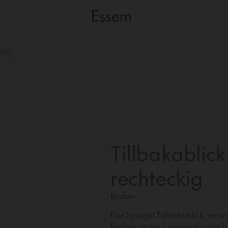
ckig
Tillbakablick
rechteckig
Bedow
Der Spiegel Tillbakablick, ent
Bedow, ist ein Zeugnis für das