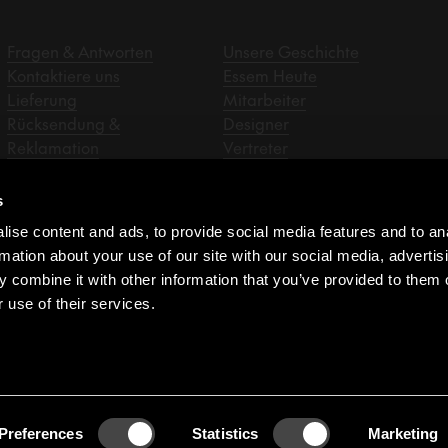
Fragen & Antworten
Unsere Geschichte
Kontaktiere uns
Essem Heute
Lieferung
Mitarbeiter
Rücksendung &
Designer
Reklamation
Vertreter
Datenschutz
Montageanleitungen
s
Händler
ise content and ads, to provide social media features and to an
Einkaufsbedingungen
rmation about your use of our site with our social media, advertis
Impressum
 combine it with other information that you’ve provided to them o
Whistleblower
 use of their services.
Preferences
Statistics
Marketing