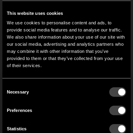
r
Häusern ein wesentliches
und absolut
This website uses cookies
unverzichtbares Element
We use cookies to personalise content and ads, to
ist, da das
provide social media features and to analyse our traffic.
skandinavische Klima mit
We also share information about your use of our site with
den jahreszeitlich
bedingten starken
our social media, advertising and analytics partners who
Schwankungen hohe
may combine it with other information that you’ve
Hi!
Anforderungen an die
provided to them or that they’ve collected from your use
Flurelemente stellt.
of their services.
It looks like you are situated in
United States
. Which
site do you want to continue to?
1
von
6
Austria
Denmark
Consent
Welcome to the hallway
Necessary
Selection
Our newsletter brings you a welcoming blend of new products, hallway
Finland
France
inspiration, and the occasional behind-the-scenes from us in Anderstorp.
Preferences
Germany
Italy
SIGN UP
Statistics
NO THANKS