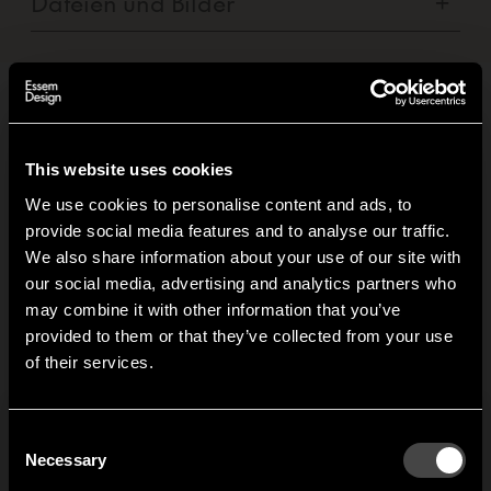
Dateien und Bilder
+
Ähnliche Produkte
This website uses cookies
We use cookies to personalise content and ads, to
Hakenleiste
Nostalgi
provide social media features and to analyse our traffic.
Gustav
Wandgarderobe
We also share information about your use of our site with
mit Hutablage
our social media, advertising and analytics partners who
Eine einfache
D
may combine it with other information that you’ve
und Schuhregal
Hakenleiste für kleinere
s
Hi!
provided to them or that they’ve collected from your use
Räume. Gustav nutzte
k
Die Hutablage und das
of their services.
den Ausschuss beim
N
It looks like you are situated in
United States
. Which
Schuhregal Nostalgi
Zuschneiden der
B
site do you want to continue to?
wurden 1937 von Gunnar
Rundstangen für das
Bolin entworfen. Das
Austria
Denmark
Regal Nostalgi.
b
Consent
Regal ist im Laufe der
Welcome to the hallway
Necessary
A
Selection
Jahrzehnte immer wieder
d
Our newsletter brings you a welcoming blend of new products, hallway